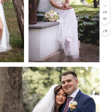
LV
EN
RU