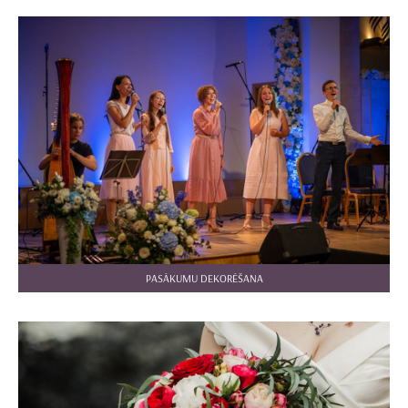
PASĀKUMU DEKORĒŠANA