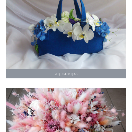
PUĶU SOMIŅAS