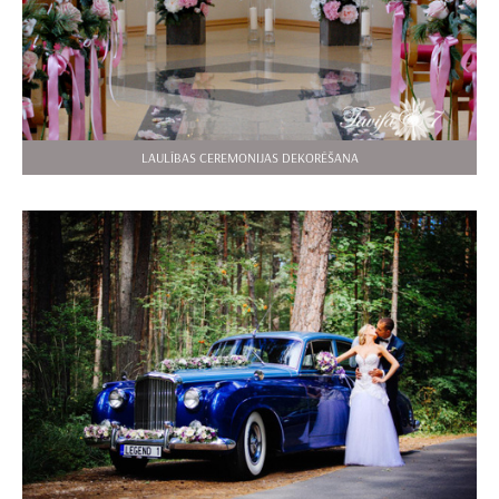
LAULĪBAS CEREMONIJAS DEKORĒŠANA