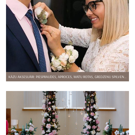
KĀZU AKSESUĀRI: PIESPRAUDES, APROCES, MATU ROTAS, GREDZENU SPILVENTIŅI