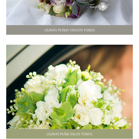
LĪGAVAS PUŠĶIS VIOLETA TOŅOS
LĪGAVAS PUŠĶI ZAĻOS TOŅOS