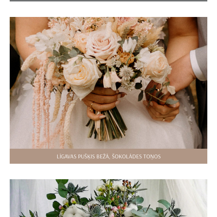
LĪGAVAS PUŠĶIS BEŽĀ, ŠOKOLĀDES TOŅOS