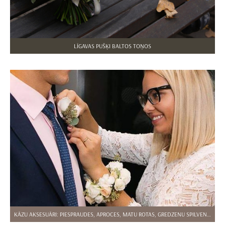
LĪGAVAS PUŠĶI BALTOS TOŅOS
KĀZU AKSESUĀRI: PIESPRAUDES, APROCES, MATU ROTAS, GREDZENU SPILVENTIŅI