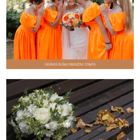
LĪGAVAS PUŠĶI ORANŽAS TOŅOS