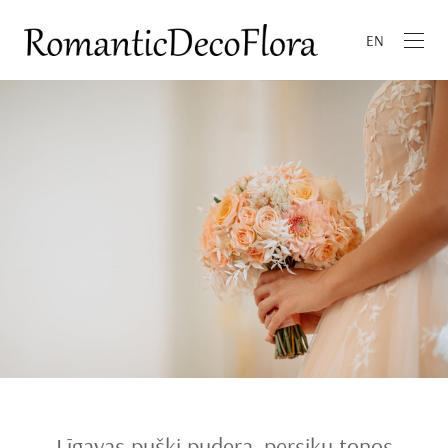
EN
Līgavas pušķi pudera, persiku toņos