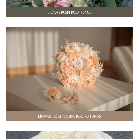
LĪGAVAS PUŠĶI ROZĀ TOŅOS
LĪGAVAS PUŠĶI PUDERA, PERSIKU TOŅOS