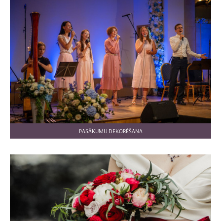
PASĀKUMU DEKORĒŠANA